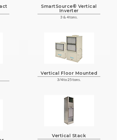
act
SmartSource® Vertical
Inverter
3 & 4 tons.
Vertical Floor Mounted
3/4 to 25 tons.
Vertical Stack