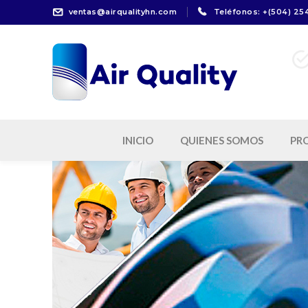
ventas@airqualityhn.com
Teléfonos: +(504) 25
Refr
INICIO
QUIENES SOMOS
PR