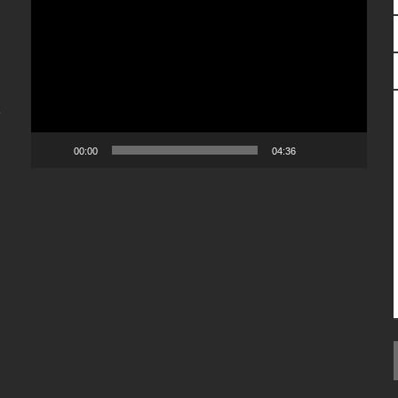
de
vídeo
e
00:00
04:36