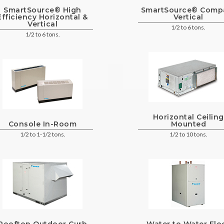
SmartSource® High
SmartSource® Comp
Efficiency Horizontal &
Vertical
Vertical
1/2 to 6 tons.
1/2 to 6 tons.
Horizontal Ceiling
Console In-Room
Mounted
1/2 to 1-1/2 tons.
1/2 to 10 tons.