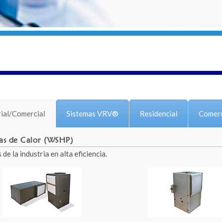
rial/Comercial
Sistemas VRV®
Residencial
Comerc
s de Calor (WSHP)
 de la industria en alta eficiencia.