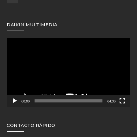
DAIKIN MULTIMEDIA
Reproductor
de
vídeo
00:00
04:36
CONTACTO RÁPIDO