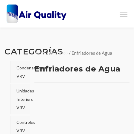
CATEGORÍAS
Inicio
/
Catálogo
/ Enfriadores de Agua
Enfriadores de Agua
Condensadoras
VRV
Unidades
Interiors
VRV
Controles
VRV