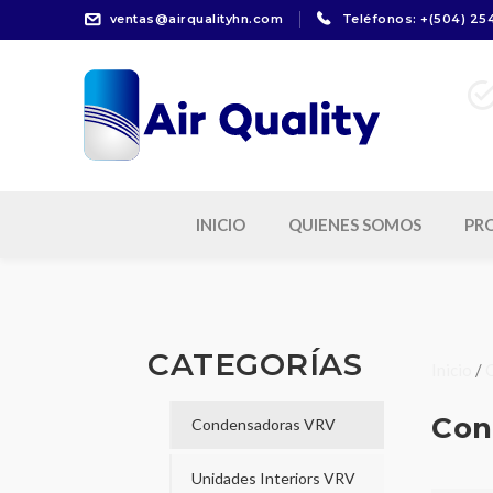
ventas@airqualityhn.com
Teléfonos: +(504) 25
Refr
INICIO
QUIENES SOMOS
PR
CATEGORÍAS
Inicio
/
Con
Condensadoras VRV
Unidades Interiors VRV