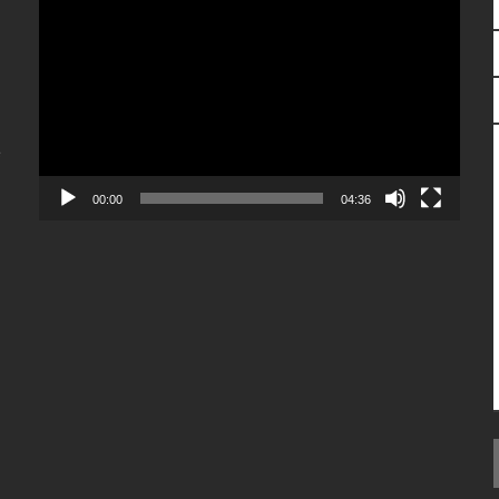
de
vídeo
e
00:00
04:36