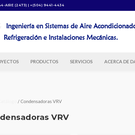
44-AIRE (2473) | +(504) 9441-4434
Ingeniería en Sistemas de Aire Acondicionad
igeración e Instalaciones Mecánicas.
OYECTOS
PRODUCTOS
SERVICIOS
ACERCA DE D
Catálogo
/ Condensadoras VRV
densadoras VRV