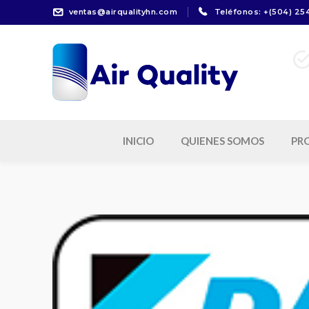
ventas@airqualityhn.com
Teléfonos: +(504) 25
Refr
INICIO
QUIENES SOMOS
PR