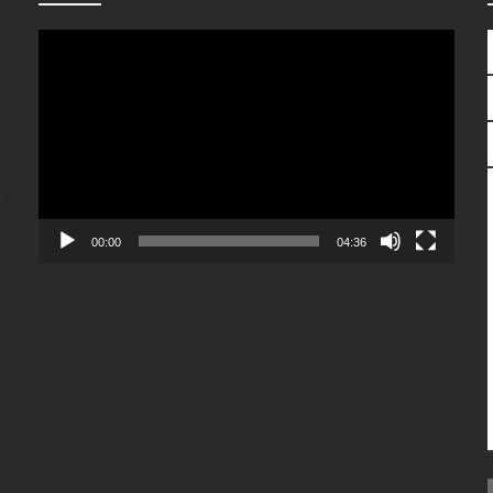
Reproductor
de
vídeo
e
00:00
04:36