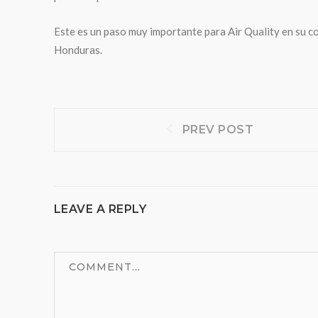
Este es un paso muy importante para Air Quality en su c
Honduras.
Navegación
Prev
PREV POST
post:
de
entradas
LEAVE A REPLY